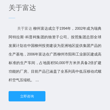
关于富达
关于富达
柳州富达成⽴于1994年，2002年成为瑞典
阿特拉斯·科普柯集团的独资⼦公司。按照集团总部全球
发展计划在中国柳州投资建设为亚洲地区提供集团产品的
⽣产基地，2006年富达在⼴西柳州市阳和⼯业新区建成⾼
标准的⽣产⻋间，占地⾯积50,000平⽅⽶并具备2倍扩建
功能的⼚房。⽬前产品已涵盖了全系列⾼中低压移动式螺
杆空⽓压缩机。 …
立即咨询