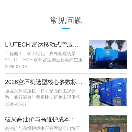
常见问题
LIUTECH 富达移动式空压机分级维保全指南｜从班前巡检到 1000 小时整机大修
工程施工、矿山钻孔、户外基建场景
中，LIUTECH 柳州富达柴油移动式空压
机是现...
2026-07-18
2026空压机选型核心参数标准，工厂采购必看实操指南
企业采购空压机，核心是匹配工况参
数、兼顾能效与稳定性，避免出现供气
不足、能耗超标...
2026-06-27
破局高油价与高维护成本：柳州富达新能源空压机组合方案重磅发布
高油价与高维护成本正在吞噬矿山施工